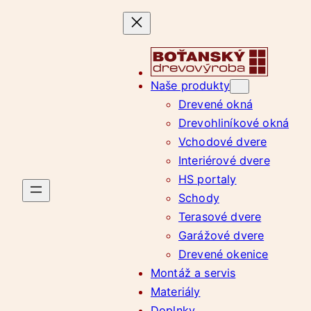
Prejsť
na
obsah
Naše produkty
Drevené okná
Drevohliníkové okná
Vchodové dvere
Interiérové dvere
HS portaly
Schody
Terasové dvere
Garážové dvere
Drevené okenice
Montáž a servis
Materiály
Doplnky