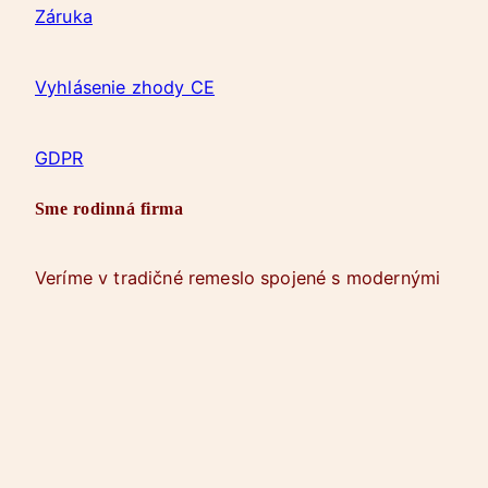
Záruka
m
Vyhlásenie zhody CE
GDPR
Sme rodinná firma
Veríme v tradičné remeslo spojené s modernými
technológiami. Špecializujeme sa na výrobu
kvalitných drevených a drevohliníkových
eurookien a dverí na mieru, ktoré spĺňajú
najvyššie štandardy. Okrem výroby okien a dverí
ponúkame aj odbornú montáž a servis.