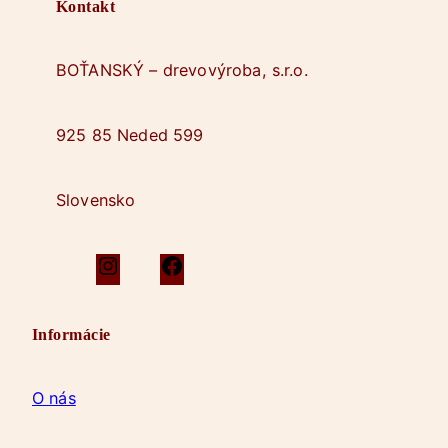
Kontakt
BOŤANSKÝ – drevovýroba, s.r.o.
925 85 Neded 599
Slovensko
I
F
n
a
s
c
Informácie
t
e
a
b
g
o
O nás
r
o
a
k