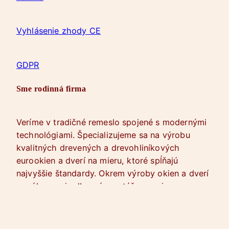
Vyhlásenie zhody CE
GDPR
Sme rodinná firma
Veríme v tradičné remeslo spojené s modernými
technológiami. Špecializujeme sa na výrobu
kvalitných drevených a drevohliníkových
eurookien a dverí na mieru, ktoré spĺňajú
najvyššie štandardy. Okrem výroby okien a dverí
ponúkame aj odbornú montáž a servis.