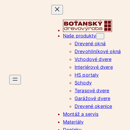
Prejsť
na
obsah
Naše produkty
Drevené okná
Drevohliníkové okná
Vchodové dvere
Interiérové dvere
HS portaly
Schody
Terasové dvere
Garážové dvere
Drevené okenice
Montáž a servis
Materiály
Doplnky