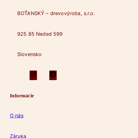
BOŤANSKÝ – drevovýroba, s.r.o.
925 85 Neded 599
Slovensko
I
F
n
a
s
c
Informácie
t
e
a
b
g
o
O nás
r
o
a
k
m
Záruka