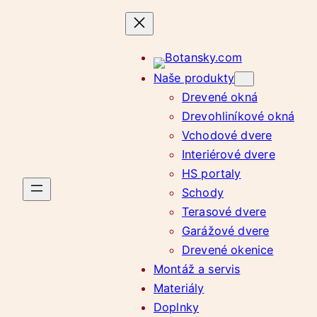
Prejsť
na
obsah
Naše produkty
Drevené okná
Drevohliníkové okná
Vchodové dvere
Interiérové dvere
HS portaly
Schody
Terasové dvere
Garážové dvere
Drevené okenice
Montáž a servis
Materiály
Doplnky